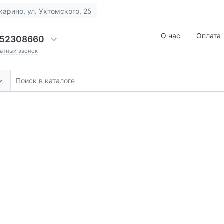
карино, ул. Ухтомского, 25
О нас
Оплата
52308660
ратный звонок