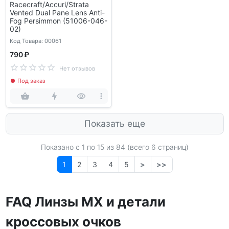
Racecraft/Accuri/Strata
Vented Dual Pane Lens Anti-
Fog Persimmon (51006-046-
02)
Код Товара: 00061
790 ₽
Нет отзывов
Под заказ
Показать еще
Показано с 1 по
15
из 84 (всего 6 страниц)
1
2
3
4
5
>
>>
FAQ Линзы MX и детали
кроссовых очков