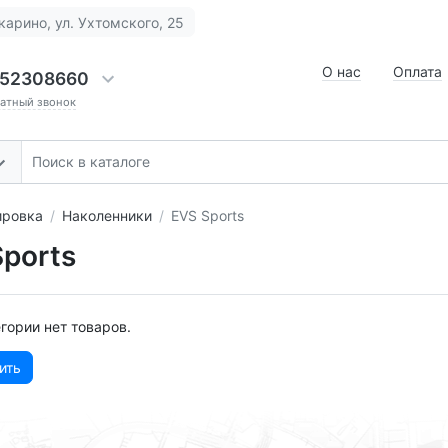
карино, ул. Ухтомского, 25
О нас
Оплата
52308660
ратный звонок
ировка
Наколенники
EVS Sports
ports
егории нет товаров.
ить