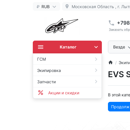
₽
RUB
Московская Область , г. Лыт
+798
Заказать об
Каталог
Везде
ГСМ
Экип
Экипировка
EVS S
Запчасти
Акции и скидки
В этой кат
Продолж