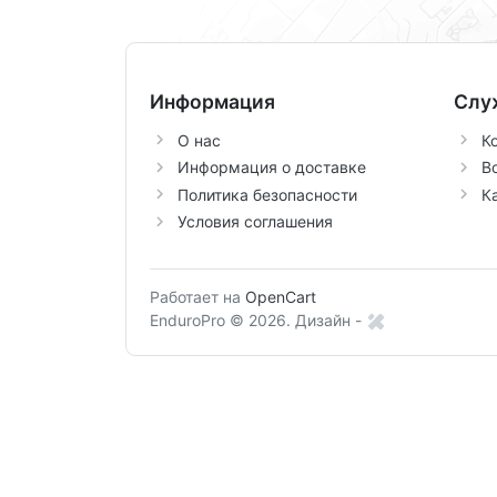
Информация
Слу
О нас
К
Информация о доставке
В
Политика безопасности
К
Условия соглашения
Работает на
OpenCart
EnduroPro © 2026.
Дизайн -