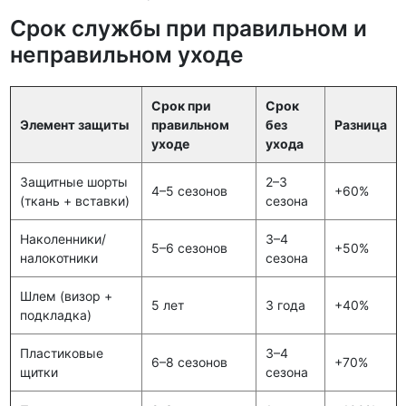
Срок службы при правильном и
неправильном уходе
Срок при
Срок
Элемент защиты
правильном
без
Разница
уходе
ухода
Защитные шорты
2–3
4–5 сезонов
+60%
(ткань + вставки)
сезона
Наколенники/
3–4
5–6 сезонов
+50%
налокотники
сезона
Шлем (визор +
5 лет
3 года
+40%
подкладка)
Пластиковые
3–4
6–8 сезонов
+70%
щитки
сезона